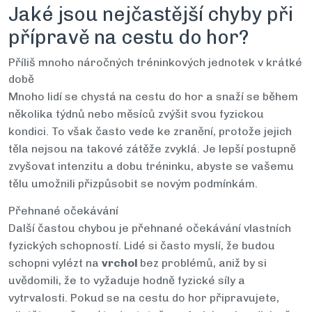
Jaké jsou nejčastější chyby při
přípravě na cestu do hor?
Příliš mnoho náročných tréninkových jednotek v krátké
době
Mnoho lidí se chystá na cestu do hor a snaží se během
několika týdnů nebo měsíců zvýšit svou fyzickou
kondici. To však často vede ke zranění, protože jejich
těla nejsou na takové zátěže zvyklá. Je lepší postupně
zvyšovat intenzitu a dobu tréninku, abyste se vašemu
tělu umožnili přizpůsobit se novým podmínkám.
Přehnané očekávání
Další častou chybou je přehnané očekávání vlastních
fyzických schopností. Lidé si často myslí, že budou
schopni vylézt na
vrchol
bez problémů, aniž by si
uvědomili, že to vyžaduje hodně fyzické síly a
vytrvalosti. Pokud se na cestu do hor připravujete,