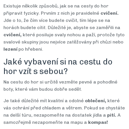
Existuje několik způsobů, jak se na cesty do hor
připravit fyzicky. Prvním z nich je pravidelné
cvičení.
Jde o to, že čím více budete cvičit, tím lépe se na
horách budete cítit. Důležité je, abyste se zaměřili na
cvičení,
které posiluje svaly nohou a paží, protože tyto
svalové skupiny jsou nejvíce zatěžovány při chůzi nebo
lezení
po hřebeni.
Jaké vybavení si na cestu do
hor vzít s sebou?
Na cestu do hor si určitě vezměte pevné a pohodlné
boty, které vám budou dobře sedět.
Je také důležité mít kvalitní a odolné
oblečení,
které
vás ochrání před chladem a větrem. Pokud se chystáte
na delší túru, nezapomeňte na dostatek jídla a
pití.
A
samozřejmě nezapomeňte na mapu a
kompas!