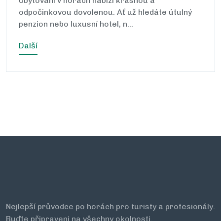
Ubytování v horách nabízí krásnou a
odpočinkovou dovolenou. Ať už hledáte útulný
penzion nebo luxusní hotel, n…
Další
Nejlepší průvodce po horách pro turisty a profesionály.
Buďte připraveni na všechny okolnosti.